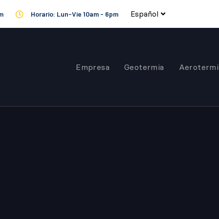
Español
om
Horario: Lun-Vie 10am - 6pm
Empresa
Geotermia
Aerotermi