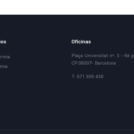
ios
Oficinas
Plaça Universitat nº. 3 - 6é p
rmia
CP:08007- Barcelona
mia
T: 671 309 436