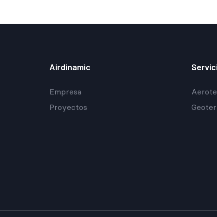
Airdinamic
Servic
Empresa
Aerote
Proyectos
Geoter