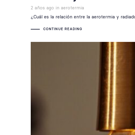
Tags
2 años ago
in
aerotermia
¿Cuál es la relación entre la aerotermia y radia
CONTINUE READING