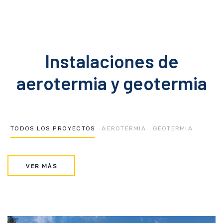
8
6
9
7
Instalaciones de
8
aerotermia y geotermia
9
TODOS LOS PROYECTOS
AEROTERMIA
GEOTERMIA
VER MÁS