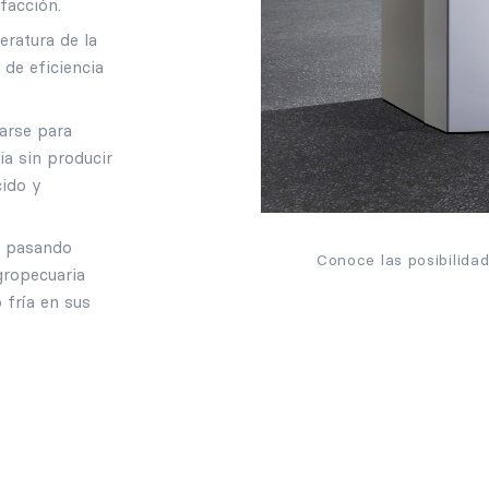
facción.
eratura de la
 de eficiencia
harse para
ia sin producir
cido y
s pasando
Conoce las posibilida
agropecuaria
 fría en sus