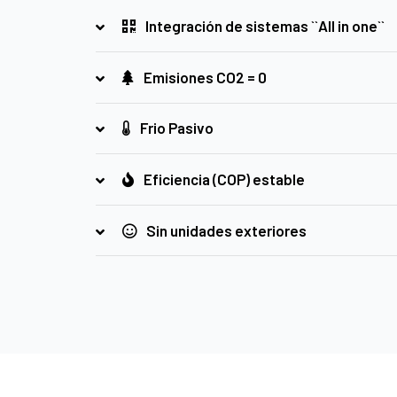
Integración de sistemas ``All in one``
Emisiones CO2 = 0
Frio Pasivo
Eficiencia (COP) estable
Sin unidades exteriores