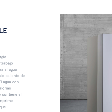
LE
rgía
 trabajo
ra al agua.
le caliente de
El agua con
alorías
e contiene el
omprime
que