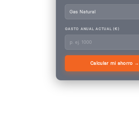
GASTO ANUAL ACTUAL (€)
Calcular mi ahorro →