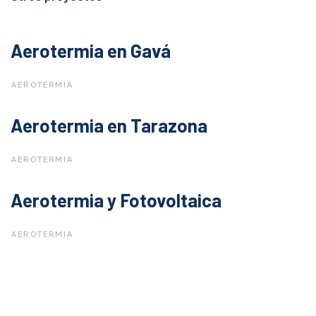
Aerotermia en Gavá
Aerotermia en Gavá
AEROTERMIA
Aerotermia en Tarazona
Aerotermia en Tarazona
AEROTERMIA
Aerotermia y Fotovoltaica
Aerotermia y Fotovoltaica
AEROTERMIA