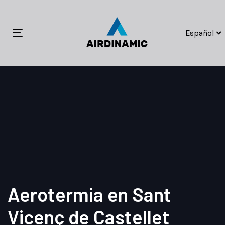
Skip
Skip
links
to
primary
Español
Toggle
navigation
navigation
Skip
to
content
Aerotermia en Sant
Vicenç de Castellet