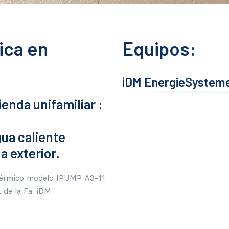
ica en
Equipos:
iDM EnergieSysteme
ienda unifamiliar :
gua caliente
a exterior.
otérmico modelo IPUMP A3-11
 de la Fa. iDM