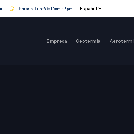
Español
om
Horario: Lun-Vie 10am - 6pm
Empresa
Geotermia
Aerotermi